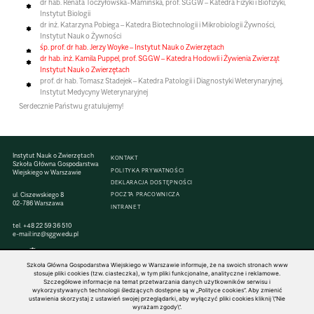
dr hab. Renata Toczyłowska-Mamińska, prof. SGGW – Katedra Fizyki i Biofizyki,
Instytut Biologii
dr inż. Katarzyna Pobiega – Katedra Biotechnologii i Mikrobiologii Żywności,
Instytut Nauk o Żywności
śp. prof. dr hab. Jerzy Woyke – Instytut Nauk o Zwierzętach
dr hab. inż. Kamila Puppel, prof. SGGW – Katedra Hodowli i Żywienia Zwierząt
Instytut Nauk o Zwierzętach
prof. dr hab. Tomasz Stadejek – Katedra Patologii i Diagnostyki Weterynaryjnej,
Instytut Medycyny Weterynaryjnej
Serdecznie Państwu gratulujemy!
Instytut Nauk o Zwierzętach
KONTAKT
Szkoła Główna Gospodarstwa
POLITYKA PRYWATNOŚCI
Wiejskiego w Warszawie
DEKLARACJA DOSTĘPNOŚCI
ul. Ciszewskiego 8
POCZTA PRACOWNICZA
02-786 Warszawa
INTRANET
tel.
+48 22 59 36 510
e-mail:
inz@sggw.edu.pl
Szkoła Główna Gospodarstwa Wiejskiego w Warszawie informuje, że na swoich stronach www
stosuje pliki cookies (tzw. ciasteczka), w tym pliki funkcjonalne, analityczne i reklamowe.
Szczegółowe informacje na temat przetwarzania danych użytkowników serwisu i
© 1816–2026 SGGW — ALL RIGHTS RESERVED
wykorzystywanych technologii śledzących dostępne są w „Polityce cookies”. Aby zmienić
ustawienia skorzystaj z ustawień swojej przeglądarki, aby wyłączyć pliki cookies kliknij \"Nie
wyrażam zgody\".