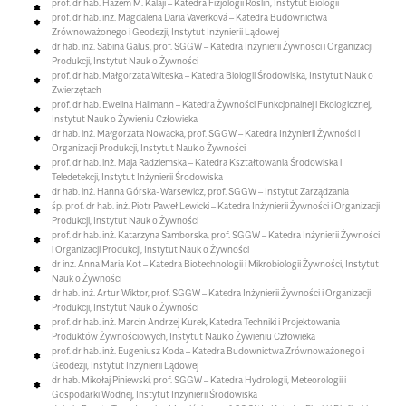
prof. dr hab. Hazem M. Kalaji – Katedra Fizjologii Roślin, Instytut Biologii
prof. dr hab. inż. Magdalena Daria Vaverková – Katedra Budownictwa
Zrównoważonego i Geodezji, Instytut Inżynierii Lądowej
dr hab. inż. Sabina Galus, prof. SGGW – Katedra Inżynierii Żywności i Organizacji
Produkcji, Instytut Nauk o Żywności
prof. dr hab. Małgorzata Witeska – Katedra Biologii Środowiska, Instytut Nauk o
Zwierzętach
prof. dr hab. Ewelina Hallmann – Katedra Żywności Funkcjonalnej i Ekologicznej,
Instytut Nauk o Żywieniu Człowieka
dr hab. inż. Małgorzata Nowacka, prof. SGGW – Katedra Inżynierii Żywności i
Organizacji Produkcji, Instytut Nauk o Żywności
prof. dr hab. inż. Maja Radziemska – Katedra Kształtowania Środowiska i
Teledetekcji, Instytut Inżynierii Środowiska
dr hab. inż. Hanna Górska-Warsewicz, prof. SGGW – Instytut Zarządzania
śp. prof. dr hab. inż. Piotr Paweł Lewicki – Katedra Inżynierii Żywności i Organizacji
Produkcji, Instytut Nauk o Żywności
prof. dr hab. inż. Katarzyna Samborska, prof. SGGW – Katedra Inżynierii Żywności
i Organizacji Produkcji, Instytut Nauk o Żywności
dr inż. Anna Maria Kot – Katedra Biotechnologii i Mikrobiologii Żywności, Instytut
Nauk o Żywności
dr hab. inż. Artur Wiktor, prof. SGGW – Katedra Inżynierii Żywności i Organizacji
Produkcji, Instytut Nauk o Żywności
prof. dr hab. inż. Marcin Andrzej Kurek, Katedra Techniki i Projektowania
Produktów Żywnościowych, Instytut Nauk o Żywieniu Człowieka
prof. dr hab. inż. Eugeniusz Koda – Katedra Budownictwa Zrównoważonego i
Geodezji, Instytut Inżynierii Lądowej
dr hab. Mikołaj Piniewski, prof. SGGW – Katedra Hydrologii, Meteorologii i
Gospodarki Wodnej, Instytut Inżynierii Środowiska