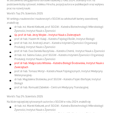
W zestawieniu uwzględniono dorobek naukowy z
roku 2024
, oceniany m.in. na
podstawie liczby cytowań, indeksu Hirscha, pozycji autora w publikacjach oraz wpływu
prac na rozwój nauki.
World’s Top 2% Scientists 2025
W rankingu naukowców i naukowczyń z SGGW za całokształt kariery zawodowej
znaleźli się:
dr hab. inż. Marek Kieliszek, prof. SGGW – Katedra Biotechnologii i Mikrobiologii
Żywności, Instytut Nauk o Żywności
śp. prof. dr hab. Jerzy Woyke – Instytut Nauk o Zwierzętach
prof. dr hab. Hazem M. Kalaji – Katedra Fizjologii Roślin, Instytut Biologii
prof. dr hab. inż. Andrzej Lenart – Katedra Inżynierii Żywności i Organizacji
Produkcji, Instytut Nauk o Żywności
prof. dr hab. Ewa Daniela Raczyńska – Katedra Chemii, Instytut Nauk o Żywności
dr hab. inż. Sabina Galus, prof. SGGW – Katedra Inżynierii Żywności i Organizacji
Produkcji, Instytut Nauk o Żywności
prof. dr hab. Małgorzata Witeska – Katedra Biologii Środowiska, Instytut Nauk o
Zwierzętach
prof. dr hab. Tomasz Motyl – Katedra Nauk Fizjologicznych, Instytut Medycyny
Weterynaryjnej-
dr hab. Magdalena Stobiecka, prof. SGGW – Katedra Fizyki i Biofizyki, Instytut
Biologii
prof. dr hab. Romuald Zabielski – Centrum Medycyny Translacyjnej
World’s Top 2% Scientists 2025
Na liście najczęściej cytowanych autorów z SGGW w roku 2024 znaleźli się:
dr hab. inż. Marek Kieliszek, prof. SGGW – Katedra Biotechnologii i Mikrobiologii
Żywności, Instytut Nauk o Żywności