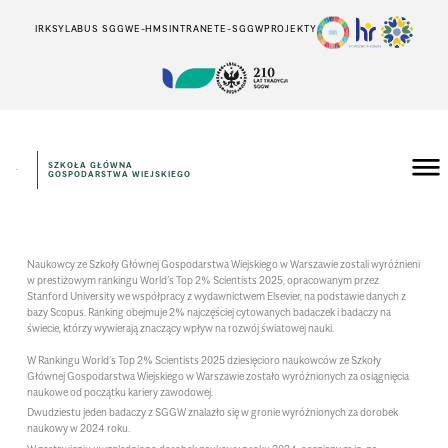
IRK
SYLABUS SGGW
E-HMS
INTRANET
E-SGGW
PROJEKTY
SZKOŁA GŁÓWNA
GOSPODARSTWA WIEJSKIEGO
Naukowcy ze Szkoły Głównej Gospodarstwa Wiejskiego w Warszawie zostali wyróżnieni
w prestiżowym rankingu World’s Top 2% Scientists 2025, opracowanym przez
Stanford University we współpracy z wydawnictwem Elsevier, na podstawie danych z
bazy Scopus. Ranking obejmuje 2% najczęściej cytowanych badaczek i badaczy na
świecie, którzy wywierają znaczący wpływ na rozwój światowej nauki.
W Rankingu World’s Top 2% Scientists 2025 dziesięcioro naukowców ze Szkoły
Głównej Gospodarstwa Wiejskiego w Warszawie zostało wyróżnionych za osiągnięcia
naukowe od początku kariery zawodowej.
Dwudziestu jeden badaczy z SGGW znalazło się w gronie wyróżnionych za dorobek
naukowy w 2024 roku.