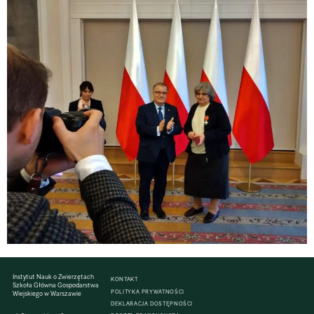
Instytut Nauk o Zwierzętach
KONTAKT
Szkoła Główna Gospodarstwa
POLITYKA PRYWATNOŚCI
Wiejskiego w Warszawie
DEKLARACJA DOSTĘPNOŚCI