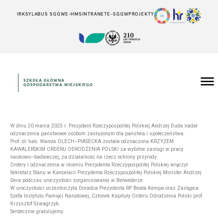
IRK
SYLABUS SGGW
E-HMS
INTRANET
E-SGGW
PROJEKTY
SZKOŁA GŁÓWNA
GOSPODARSTWA WIEJSKIEGO
W dniu 20 marca 2025 r. Prezydent Rzeczypospolitej Polskiej Andrzej Duda nadał
odznaczenia państwowe osobom zasłużonym dla państwa i społeczeństwa.
Prof. dr hab. Wanda OLECH–PIASECKA została odznaczona KRZYŻEM
KAWALERSKIM ORDERU ODRODZENIA POLSKI za wybitne zasługi w pracy
naukowo–badawczej, za działalność na rzecz ochrony przyrody.
Ordery i odznaczenia w imieniu Prezydenta Rzeczypospolitej Polskiej wręczył
Sekretarz Stanu w Kancelarii Prezydenta Rzeczypospolitej Polskiej Minister Andrzej
Dera podczas uroczystości zorganizowanej w Belwederze.
W uroczystości uczestniczyła Doradca Prezydenta RP Beata Kempa oraz Zastępca
Szefa Instytutu Pamięci Narodowej, Członek Kapituły Orderu Odrodzenia Polski prof.
Krzysztof Szwagrzyk.
Serdecznie gratulujemy.