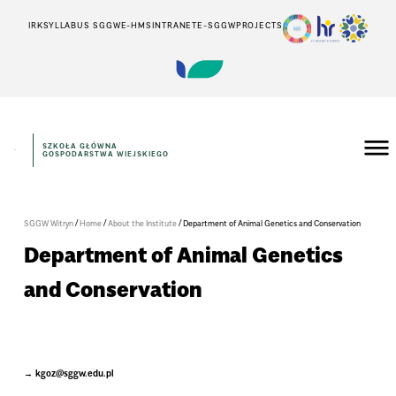
IRK
SYLLABUS SGGW
E-HMS
INTRANET
E-SGGW
PROJECTS
SZKOŁA GŁÓWNA
GOSPODARSTWA WIEJSKIEGO
/
/
/
SGGW Witryn
Home
About the Institute
Department of Animal Genetics and Conservation
Department of Animal Genetics
and Conservation
kgoz@sggw.edu.pl