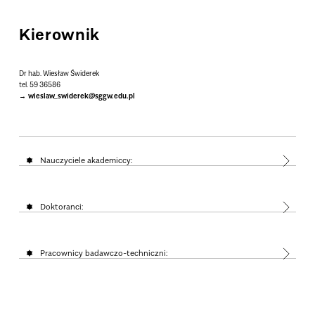
Kierownik
Dr hab. Wiesław Świderek
tel. 59 36586
wieslaw_swiderek@sggw.edu.pl
Nauczyciele akademiccy:
Doktoranci:
Pracownicy badawczo-techniczni: